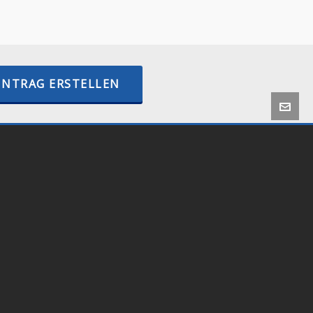
–
internetactive.io
INTRAG ERSTELLEN
 by
Onlineshop24