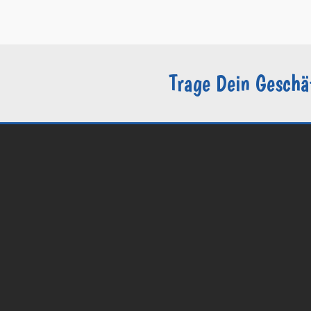
–
Sie sind Groomer?
Trage Dein Geschä
© 2026 Groomers