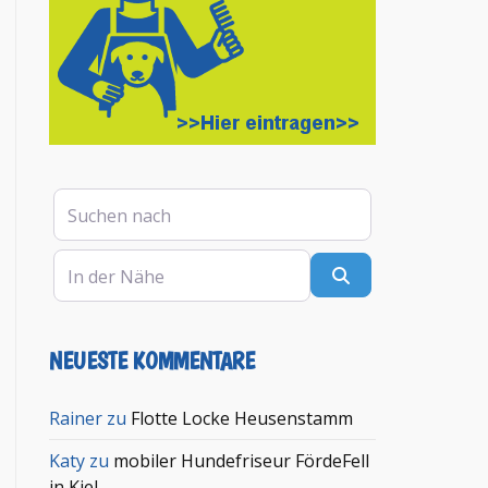
Suchen nach
In der Nähe
Suchen
NEUESTE KOMMENTARE
en
Rainer
zu
Flotte Locke Heusenstamm
Katy
zu
mobiler Hundefriseur FördeFell
in Kiel