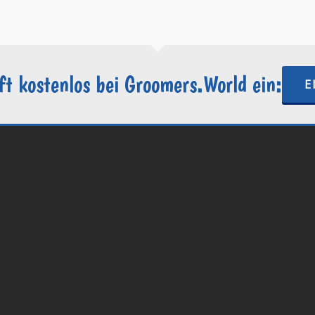
ft kostenlos bei Groomers.World ein:
E
.World | Ein Projekt der
Internetactive GmbH
| Wordpress-Website