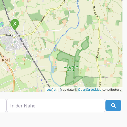
Leaflet
| Map data ©
OpenStreetMap
contributors
In der Nähe
Such