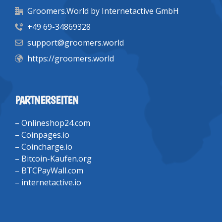
Groomers.World by Internetactive GmbH
+49 69-34869328
support@groomers.world
https://groomers.world
PARTNERSEITEN
–
Onlineshop24.com
–
Coinpages.io
–
Coincharge.io
–
Bitcoin-Kaufen.org
–
BTCPayWall.com
–
internetactive.io