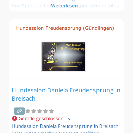
Ihre Sprechzeiten, Leistungen und weitere Infos
Weiterlesen …
– jetzt kostenlos anmelden! Sind Sie Kunde dieses
Hundesalons? Dann teilen Sie Ihre Erfahrungen
über die Kommentarfunktion unten mit anderen
Hundebesitzer/innen!
Hundesalon Daniela Freudensprung in
Breisach
Gerade geschlossen
:
Hundesalon Daniela Freudensprung in Breisach