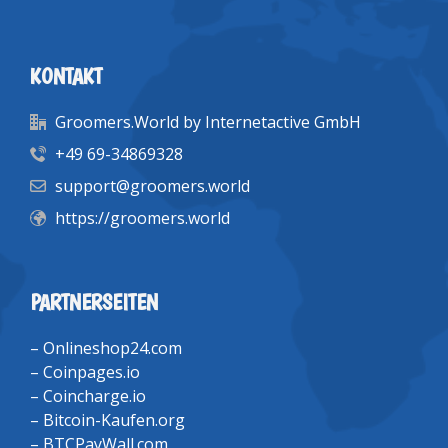
KONTAKT
Groomers.World by Internetactive GmbH
+49 69-34869328
support@groomers.world
https://groomers.world
PARTNERSEITEN
–
Onlineshop24.com
–
Coinpages.io
–
Coincharge.io
–
Bitcoin-Kaufen.org
–
BTCPayWall.com