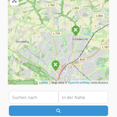
Leaflet
| Map data ©
OpenStreetMap
contributors
Suchen nach
In der Nähe
Suchen