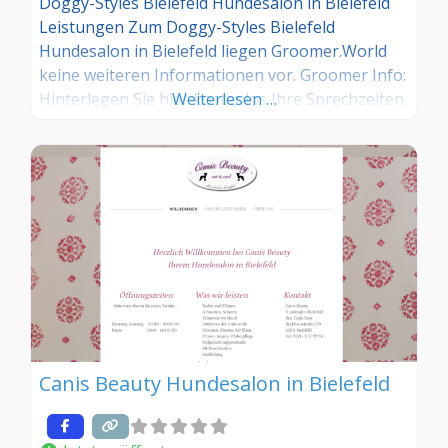
Doggy-Styles Bielefeld Hundesalon in Bielefeld
Leistungen Zum Doggy-Styles Bielefeld
Hundesalon in Bielefeld liegen Groomer.World
keine weiteren Informationen vor. Groomer Info:
Hinterlegen Sie hier kostenlos Ihre Sprechzeiten,
Weiterlesen …
Leistungen und weitere Infos – jetzt kostenlos
anmelden! Sind Sie Kunde dieses Hundesalons?
Dann teilen Sie Ihre Erfahrungen über die
Kommentarfunktion unten mit anderen
Hundebesitzer/innen!
Canis Beauty Hundesalon in Bielefeld