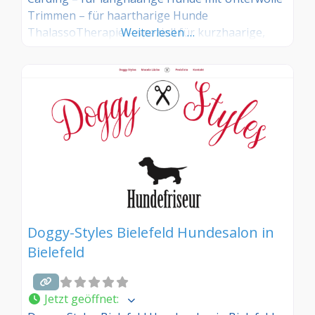
Trimmen – für haartharige Hunde
ThalassoTherapie – speziell für kurzhaarige,
Weiterlesen …
stark haarende Hunde Pfoten,- Krallen,- Augen-
und Ohrenpflege Zeckenentfernung
Wärmekabine Welpeneingewöhnung
Zahnsteinentfernung via Ultraschallzahnbürste
(ohne Narkose) Mobile Pflege Dogshop
Doggy-Styles Bielefeld Hundesalon in
Bielefeld
Jetzt geöffnet
: