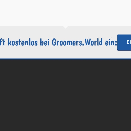
https://groomers.world
ft kostenlos bei Groomers.World ein:
E
.World | Ein Projekt der
Internetactive GmbH
| Wordpress-Website