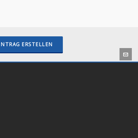
–
BTCPayWall.com
–
internetactive.io
INTRAG ERSTELLEN
 by
Onlineshop24