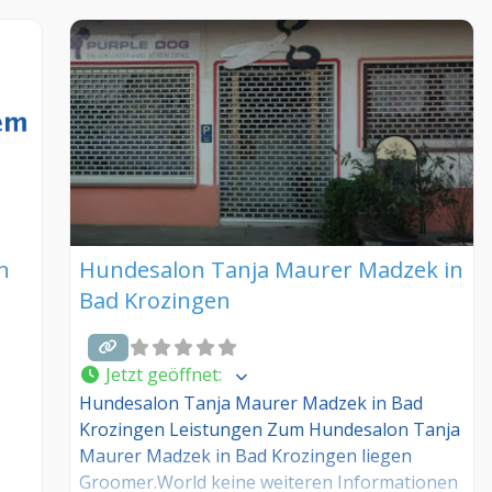
n
Hundesalon Tanja Maurer Madzek in
Bad Krozingen
Jetzt geöffnet
:
Hundesalon Tanja Maurer Madzek in Bad
Krozingen Leistungen Zum Hundesalon Tanja
Maurer Madzek in Bad Krozingen liegen
s –
Groomer.World keine weiteren Informationen