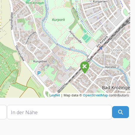
Leaflet
| Map data ©
OpenStreetMap
contributors
In der Nähe
Such