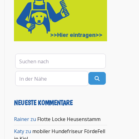
Suchen nach
In der Nähe
Suchen
NEUESTE KOMMENTARE
en
Rainer
zu
Flotte Locke Heusenstamm
Katy
zu
mobiler Hundefriseur FördeFell
in Kiel