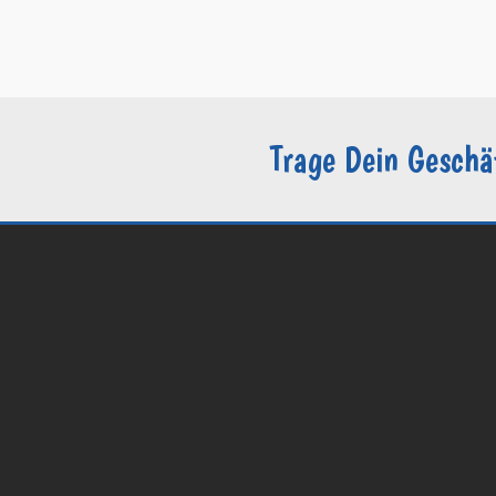
–
Datenschutzerklärung / DSGVO
–
Sie sind Groomer?
Trage Dein Geschä
© 2026 Groomers