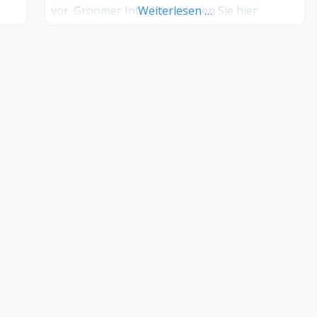
vor. Groomer Info: Hinterlegen Sie hier
Weiterlesen …
kostenlos Ihre Sprechzeiten, Leistungen und
weitere Infos – jetzt kostenlos anmelden! Sind
Sie Kunde dieses Hundesalons? Dann teilen
Sie Ihre Erfahrungen über die
Kommentarfunktion unten mit anderen
Hundebesitzer/innen!
KONTAKT
Groomers.World by Internetactive GmbH
+49 69-34869328
support@groomers.world