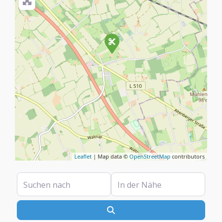
Leaflet
| Map data ©
OpenStreetMap
contributors
Suchen nach
In der Nähe
Suchen