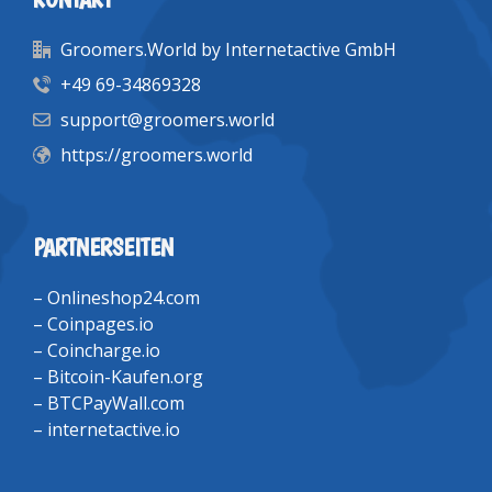
Groomers.World by Internetactive GmbH
+49 69-34869328
support@groomers.world
https://groomers.world
PARTNERSEITEN
–
Onlineshop24.com
–
Coinpages.io
–
Coincharge.io
–
Bitcoin-Kaufen.org
–
BTCPayWall.com
–
internetactive.io