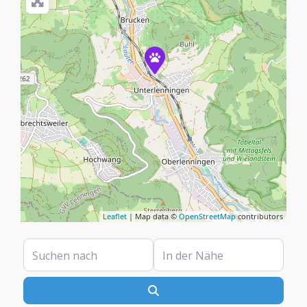
Leaflet
| Map data ©
OpenStreetMap
contributors
Suchen nach
In der Nähe
Suchen