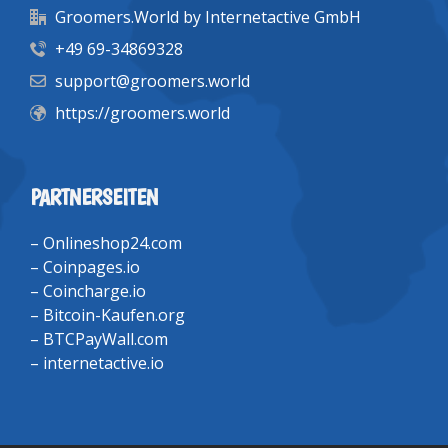
Groomers.World by Internetactive GmbH
+49 69-34869328
support@groomers.world
https://groomers.world
PARTNERSEITEN
–
Onlineshop24.com
–
Coinpages.io
–
Coincharge.io
–
Bitcoin-Kaufen.org
–
BTCPayWall.com
–
internetactive.io