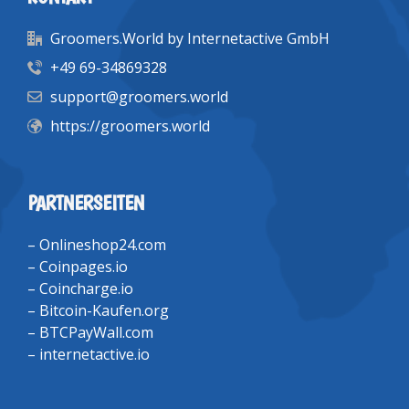
Groomers.World by Internetactive GmbH
+49 69-34869328
support@groomers.world
https://groomers.world
PARTNERSEITEN
–
Onlineshop24.com
–
Coinpages.io
–
Coincharge.io
–
Bitcoin-Kaufen.org
–
BTCPayWall.com
–
internetactive.io