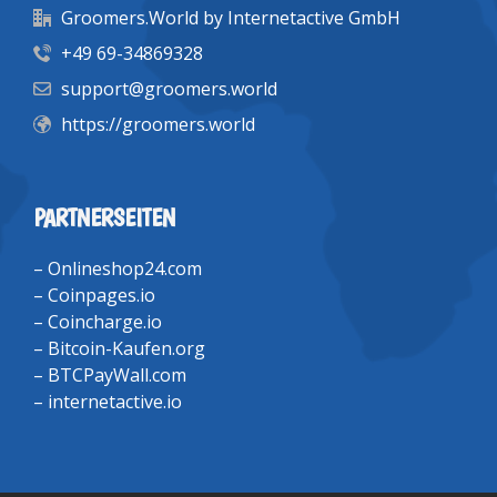
Groomers.World by Internetactive GmbH
+49 69-34869328
support@groomers.world
https://groomers.world
PARTNERSEITEN
–
Onlineshop24.com
–
Coinpages.io
–
Coincharge.io
–
Bitcoin-Kaufen.org
–
BTCPayWall.com
–
internetactive.io