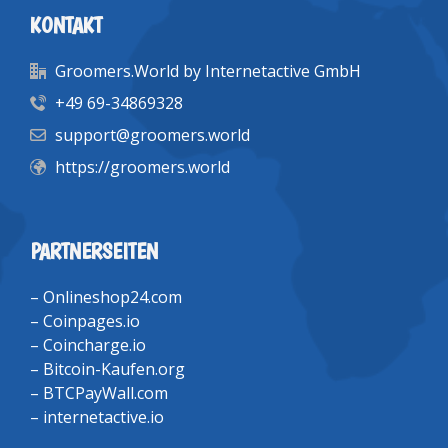
KONTAKT
Groomers.World by Internetactive GmbH
+49 69-34869328
support@groomers.world
https://groomers.world
PARTNERSEITEN
–
Onlineshop24.com
–
Coinpages.io
–
Coincharge.io
–
Bitcoin-Kaufen.org
–
BTCPayWall.com
–
internetactive.io