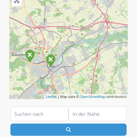
Leaflet
| Map data ©
OpenStreetMap
contributors
Suchen nach
In der Nähe
Suchen