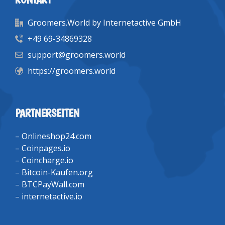
Groomers.World by Internetactive GmbH
+49 69-34869328
support@groomers.world
https://groomers.world
PARTNERSEITEN
–
Onlineshop24.com
–
Coinpages.io
–
Coincharge.io
–
Bitcoin-Kaufen.org
–
BTCPayWall.com
–
internetactive.io