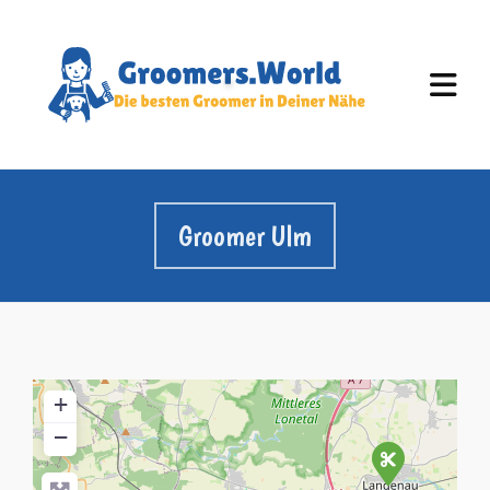
Groomer Ulm
+
−