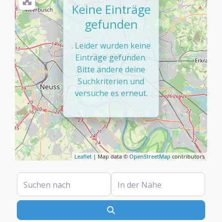
Keine Einträge
gefunden
. Leider wurden keine
Einträge gefunden.
Bitte ändere deine
Suchkriterien und
versuche es erneut.
Leaflet
| Map data ©
OpenStreetMap
contributors
Suchen nach
In der Nähe
Suchen