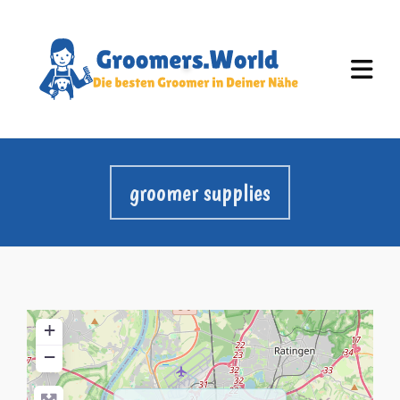
groomer supplies
+
−