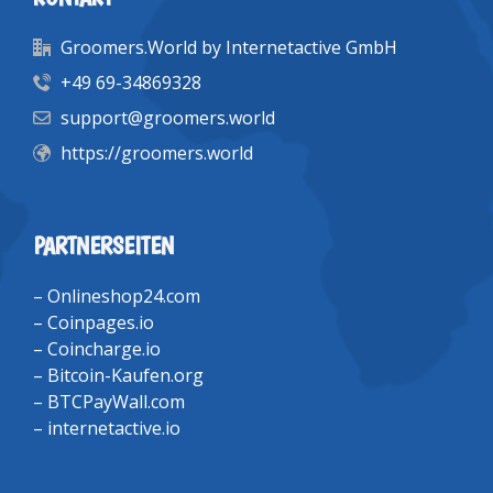
Groomers.World by Internetactive GmbH
+49 69-34869328
support@groomers.world
https://groomers.world
PARTNERSEITEN
–
Onlineshop24.com
–
Coinpages.io
–
Coincharge.io
–
Bitcoin-Kaufen.org
–
BTCPayWall.com
–
internetactive.io