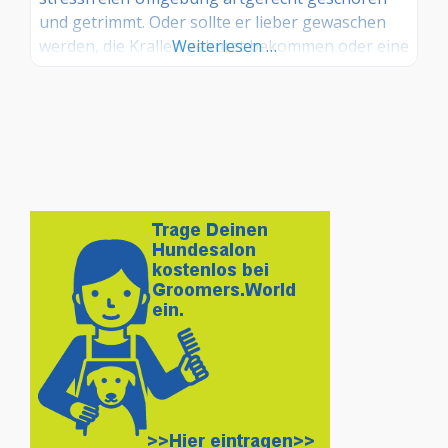
und getrimmt. Oder sollte er lieber gewaschen
werden, die Krallen gekürzt bekommen oder eine
Weiterlesen …
Typ-Beratung erhalten? Bitte rufen Sie uns im
Markt an, damit wir eine Terminvergabe
abstimmen können. Leistungen Ausbürsten
Krallenpflege Trimmen Baden Bürsten Föhnen
Ohrenpflege Schneiden & Scheren