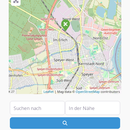
Leaflet
| Map data ©
OpenStreetMap
contributors
Suchen nach
In der Nähe
Suchen