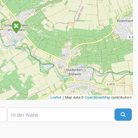
Leaflet
| Map data ©
OpenStreetMap
contributors
In der Nähe
Such