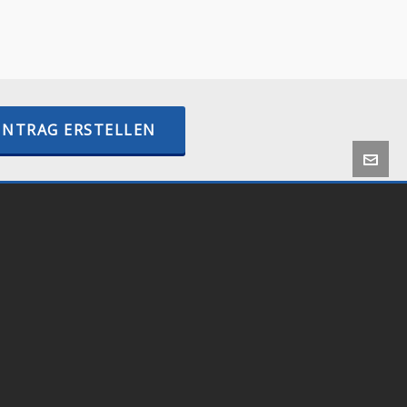
–
BTCPayWall.com
–
internetactive.io
INTRAG ERSTELLEN
 by
Onlineshop24