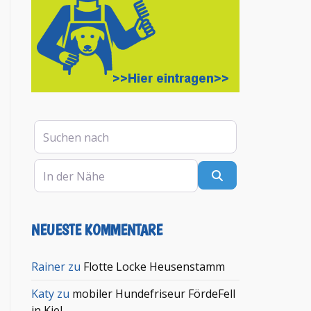
Suchen nach
In der Nähe
Suchen
NEUESTE KOMMENTARE
en
Rainer
zu
Flotte Locke Heusenstamm
Katy
zu
mobiler Hundefriseur FördeFell
in Kiel