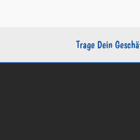
–
Datenschutzerklärung / DSGVO
–
Sie sind Groomer?
Trage Dein Geschä
© 2026 Groomers