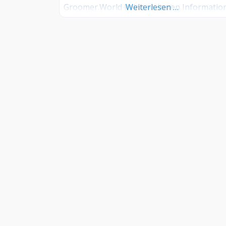
Groomer.World keine weiteren Informatio
Weiterlesen …
vor. Groomer Info: Hinterlegen Sie hier
kostenlos Ihre Sprechzeiten, Leistungen u
weitere Infos – jetzt kostenlos anmelden! S
Sie Kunde dieses Hundesalons? Dann teile
Sie Ihre Erfahrungen über die
Kommentarfunktion unten mit anderen
Hundebesitzer/innen!
INFORMATIONEN
–
FAQ
–
Kontakt
–
Impressum
–
AGB