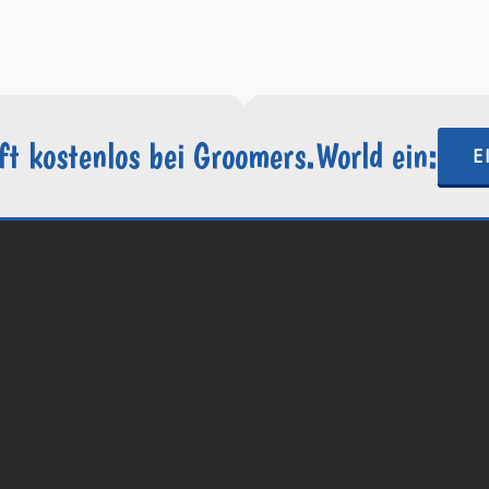
https://groomers.world
ft kostenlos bei Groomers.World ein:
E
.World | Ein Projekt der
Internetactive GmbH
| Wordpress-Website