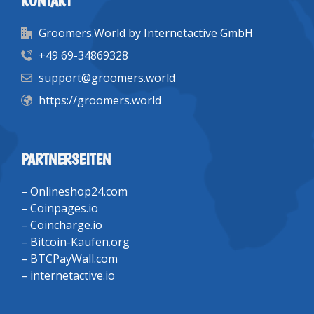
KONTAKT
Groomers.World by Internetactive GmbH
+49 69-34869328
support@groomers.world
https://groomers.world
PARTNERSEITEN
–
Onlineshop24.com
–
Coinpages.io
–
Coincharge.io
–
Bitcoin-Kaufen.org
–
BTCPayWall.com
–
internetactive.io