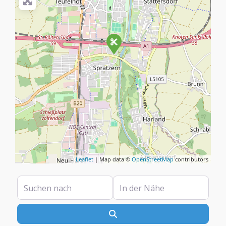
Leaflet
| Map data ©
OpenStreetMap
contributors
Suchen nach
In der Nähe
Suchen