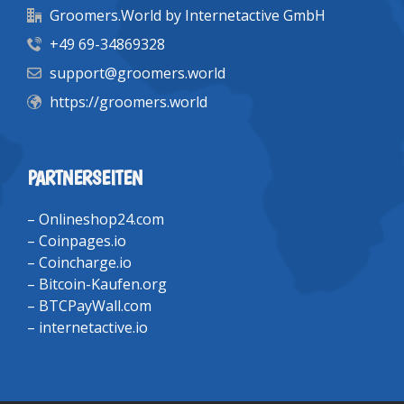
Groomers.World by Internetactive GmbH
+49 69-34869328
support@groomers.world
https://groomers.world
PARTNERSEITEN
–
Onlineshop24.com
–
Coinpages.io
–
Coincharge.io
–
Bitcoin-Kaufen.org
–
BTCPayWall.com
–
internetactive.io