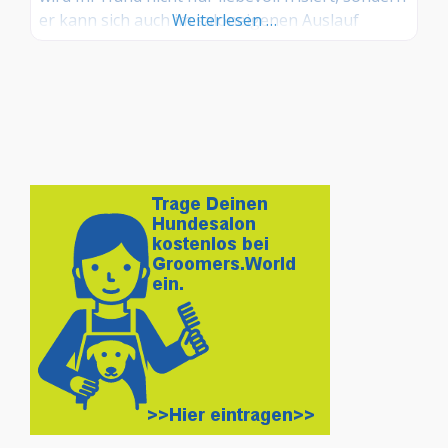
er kann sich auch im saloneigenen Auslauf
Weiterlesen …
austoben. Ich freue mich auf Euch und Eure
Lakritznasen. Leistungen Umfangreiche
Beratung Waschen mit Spezialshampoo
Kurpackung Zeckenentfernen Föhnen Bürsten
Entfilzen Unterwolle entfernen durch blowern
und carden