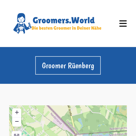
Groomer Rüenberg
+
−