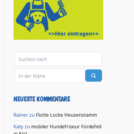
Suchen nach
In der Nähe
Suchen
NEUESTE KOMMENTARE
en
Rainer
zu
Flotte Locke Heusenstamm
Katy
zu
mobiler Hundefriseur FördeFell
in Kiel