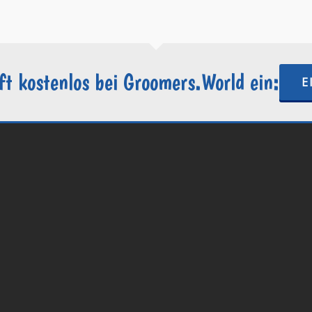
ft kostenlos bei Groomers.World ein:
E
.World | Ein Projekt der
Internetactive GmbH
| Wordpress-Website