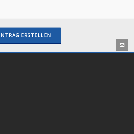
–
internetactive.io
INTRAG ERSTELLEN
 by
Onlineshop24