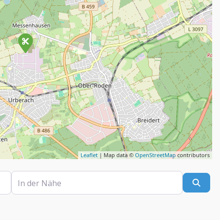
Leaflet
| Map data ©
OpenStreetMap
contributors
In der Nähe
Such