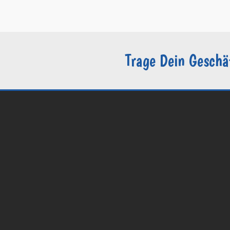
–
Sie sind Groomer?
Trage Dein Geschä
© 2026 Groomers