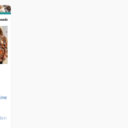
ine
den