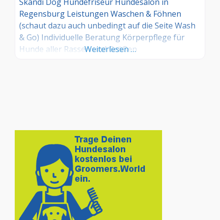
Skandi Dog Hundefriseur Hundesalon in
Regensburg Leistungen Waschen & Föhnen
(schaut dazu auch unbedingt auf die Seite Wash
& Go) Individuelle Beratung Körperpflege für
Hunde aller Rassen und Größen
Weiterlesen …
Welpenerstschnitt Handstripping
(rassegerechtes Trimmen, Entfernen von totem
Deckhaar) Entfilzen Biologisch schonende Pflege
mit Spezialprodukten für Haut und Fell Scheren
& Schneiden Carding (Unterwolle entfernen )
Ohren reinigen Krallen kürzen