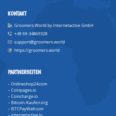
KONTAKT
Groomers.World by Internetactive GmbH
+49 69-34869328
support@groomers.world
https://groomers.world
PARTNERSEITEN
–
Onlineshop24.com
–
Coinpages.io
–
Coincharge.io
–
Bitcoin-Kaufen.org
–
BTCPayWall.com
–
internetactive.io