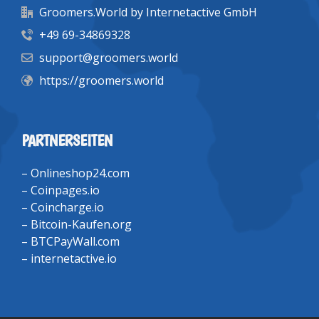
Groomers.World by Internetactive GmbH
+49 69-34869328
support@groomers.world
https://groomers.world
PARTNERSEITEN
–
Onlineshop24.com
–
Coinpages.io
–
Coincharge.io
–
Bitcoin-Kaufen.org
–
BTCPayWall.com
–
internetactive.io