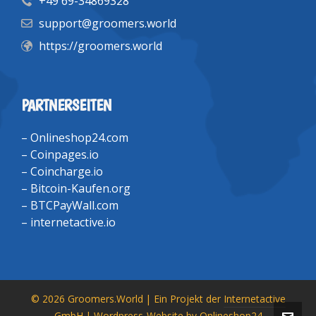
+49 69-34869328
support@groomers.world
https://groomers.world
PARTNERSEITEN
–
Onlineshop24.com
–
Coinpages.io
–
Coincharge.io
–
Bitcoin-Kaufen.org
–
BTCPayWall.com
–
internetactive.io
© 2026 Groomers.World | Ein Projekt der
Internetactive
GmbH
| Wordpress-Website by
Onlineshop24