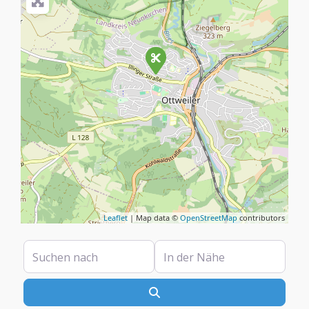
Leaflet
| Map data ©
OpenStreetMap
contributors
Suchen nach
In der Nähe
Suchen