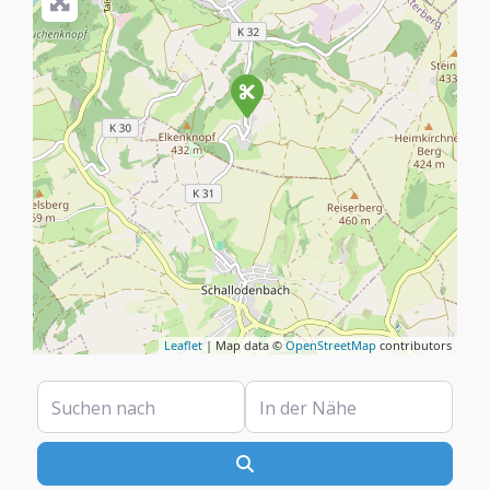
Leaflet
| Map data ©
OpenStreetMap
contributors
Suchen nach
In der Nähe
Suchen