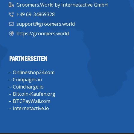
Groomers.World by Internetactive GmbH
+49 69-34869328
support@groomers.world
https://groomers.world
PARTNERSEITEN
–
Onlineshop24.com
–
Coinpages.io
–
Coincharge.io
–
Bitcoin-Kaufen.org
–
BTCPayWall.com
–
internetactive.io