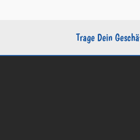
–
Sie sind Groomer?
Trage Dein Geschä
© 2026 Groomers