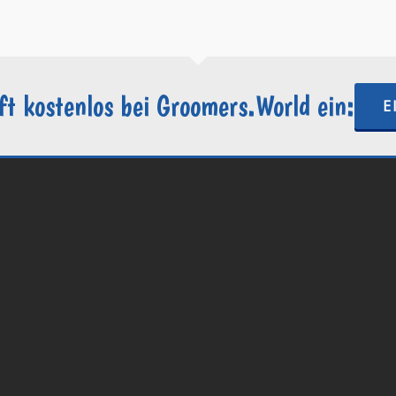
ft kostenlos bei Groomers.World ein:
E
.World | Ein Projekt der
Internetactive GmbH
| Wordpress-Website