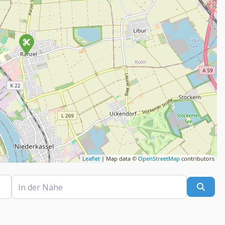
Leaflet
| Map data ©
OpenStreetMap
contributors
In der Nähe
Such