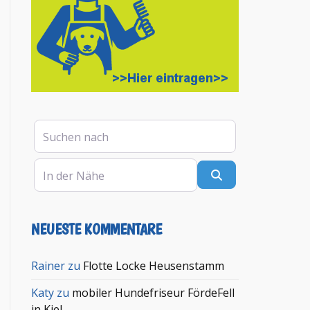
Suchen nach
In der Nähe
Suchen
NEUESTE KOMMENTARE
en
Rainer
zu
Flotte Locke Heusenstamm
Katy
zu
mobiler Hundefriseur FördeFell
in Kiel