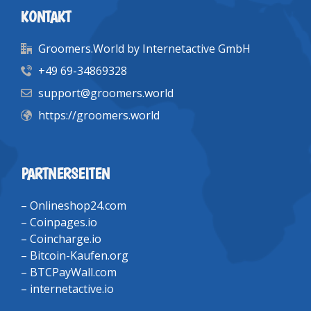
KONTAKT
Groomers.World by Internetactive GmbH
+49 69-34869328
support@groomers.world
https://groomers.world
PARTNERSEITEN
–
Onlineshop24.com
–
Coinpages.io
–
Coincharge.io
–
Bitcoin-Kaufen.org
–
BTCPayWall.com
–
internetactive.io