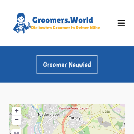
Groomer Neuwied
+
−