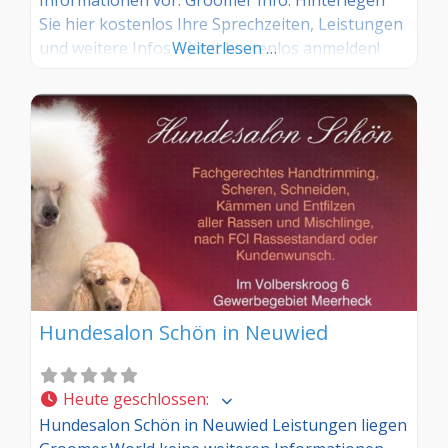
Sie hier kostenlos Ihre Sprechzeiten, Leistungen
und weitere Infos – jetzt kostenlos anmelden!
Weiterlesen …
Sind Sie Kunde dieses Hundesalons? Dann teilen
Sie Ihre Erfahrungen über die
Kommentarfunktion unten mit anderen
Hundebesitzer/innen!
Hundesalon Schön in Neuwied
Heute geschlossen
:
Hundesalon Schön in Neuwied Leistungen liegen