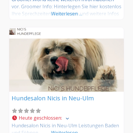
vor. Groomer Info: Hinterlegen Sie hier kostenlos
Ihre Sprechzeiten, Leistungen und weitere Infos
Weiterlesen …
– jetzt kostenlos anmelden! Sind Sie Kunde dieses
Hundesalons? Dann teilen Sie Ihre Erfahrungen
über die Kommentarfunktion unten mit anderen
Hundebesitzer/innen!
Hundesalon Nicis in Neu-Ulm
Heute geschlossen
:
Hundesalon Nicis in Neu-Ulm Leistungen Baden
und Föhnen
Weiterlesen …