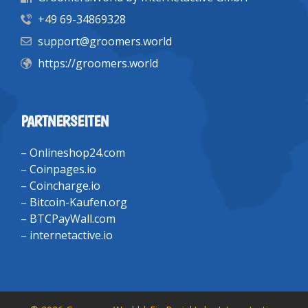
+49 69-34869328
support@groomers.world
https://groomers.world
PARTNERSEITEN
–
Onlineshop24.com
–
Coinpages.io
–
Coincharge.io
–
Bitcoin-Kaufen.org
–
BTCPayWall.com
–
internetactive.io