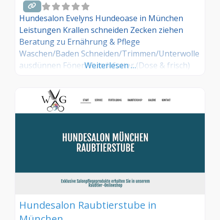
Hundesalon Evelyns Hundeoase in München
Leistungen Krallen schneiden Zecken ziehen
Beratung zu Ernährung & Pflege
Waschen/Baden Schneiden/Trimmen/Unterwolle
ausdünnen Fönen Hundefutter (Dose & frisch)
Weiterlesen …
Leckerlis Zahn- & Fellpflegemittel Leinen &
Halsbänder Spielzeug
Hundesalon Raubtierstube in
München