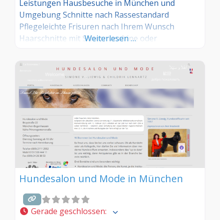
Leistungen Hausbesuche in München und
Umgebung Schnitte nach Rassestandard
Pflegeleichte Frisuren nach Ihrem Wunsch
Haarschnitte mit Schermaschine oder
Weiterlesen …
Handschnitt Waschen*, föhnen, kämmen
Fachkundige Fellpflege Ruhige
und präzise Arbeit, ohne Hektik und Stress
Einfühlsamer Umgang mit Tieren – konsequent
aber liebevoll Sauberkeit und Hygiene sind
selbstverständlich Individuelle Kundenberatung
und Produktempfehlung keine Katzenpflege
Hundesalon und Mode in München
Gerade geschlossen
: