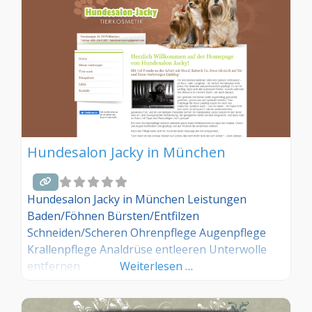
Dann teilen Sie Ihre Erfahrungen über die
Kommentarfunktion unten mit anderen
Hundebesitzer/innen!
Hundesalon Jacky in München
Hundesalon Jacky in München Leistungen
Baden/Föhnen Bürsten/Entfilzen
Schneiden/Scheren Ohrenpflege Augenpflege
Krallenpflege Analdrüse entleeren Unterwolle
entfernen
Weiterlesen …