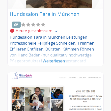
Hundesalon Tara in München
Heute geschlossen
:
Hundesalon Tara in München Leistungen
Professionelle Fellpflege Schneiden, Trimmen,
Effilieren Entfilzen, Bürsten, Kämmen Föhnen
von Hand Baden (nur qualitativ hochwertige
Pflegeprodukte) Hoher Hygienestandard
Weiterlesen …
Spättermine auch für Berufstätige Hol- und
Bringservice gegen geringen Aufpreis
Welpeneingewöhnung Ernährungsberatung
Erziehungsberatung