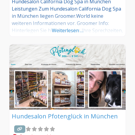
Hundesalon California Dog Spa in München
Leistungen Zum Hundesalon California Dog Spa
in München liegen Groomer.World keine
weiteren Informationen vor. Groomer Info:
Hinterlegen Sie hier kostenlos Ihre Sprechzeiten,
Weiterlesen …
Leistungen und weitere Infos – jetzt kostenlos
anmelden! Sind Sie Kunde dieses Hundesalons?
Dann teilen Sie Ihre Erfahrungen über die
Kommentarfunktion unten mit anderen
Hundebesitzer/innen!
Hundesalon Pfotenglück in München