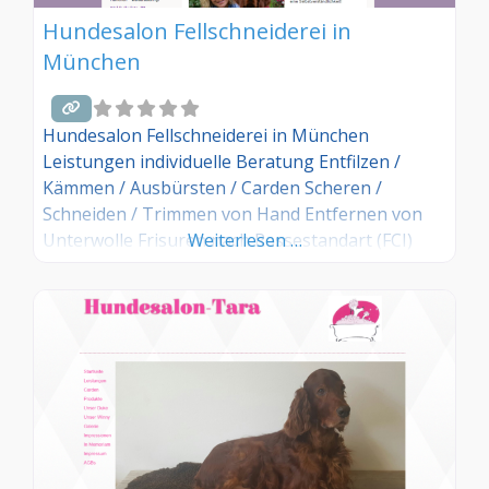
Hundesalon Fellschneiderei in
München
Hundesalon Fellschneiderei in München
Leistungen individuelle Beratung Entfilzen /
Kämmen / Ausbürsten / Carden Scheren /
Schneiden / Trimmen von Hand Entfernen von
Unterwolle Frisuren nach Rassestandart (FCI)
Weiterlesen …
oder Kundenwunsch normales Baden und Med.
Bäder (nach Tierarztverordnung!)
Welpengewöhnung bis ca. 20 Wochen alt Ohren-
/ Krallenpflege ist bei einer Behandlung inklusive