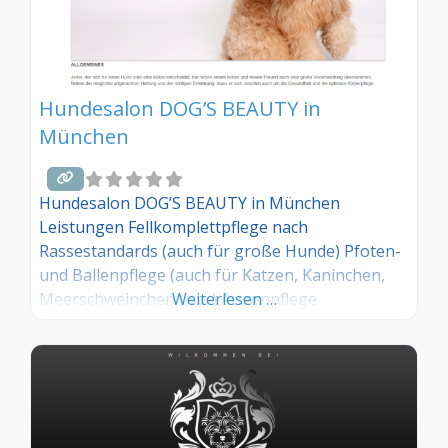
Hundesalon DOG’S BEAUTY in
München
Hundesalon DOG’S BEAUTY in München
Leistungen Fellkomplettpflege nach
Rassestandards (auch für große Hunde) Pfoten-
und Ballenpflege (auch für Katzen, Kaninchen,
Meerschweinchen usw.) Augenpflege
Weiterlesen …
Ohrenpflege medizinische BäderBeratung zur
individuellen Fellpflege Ihres Hundes Allgemeine
Fellpflege Auskämmen des losen Fells beim
Fellwechsel oder bei ständigem Haaren des
Hundes Waschen und Trocknen Fellpflege für
Katzen (Kämmen, ggf. Scheren) Fellpflege für