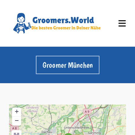
Groomer München
+
−