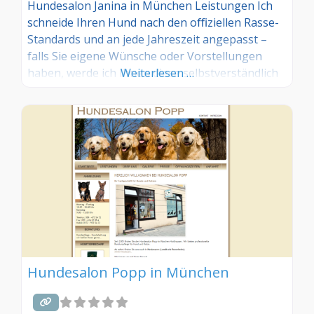
Hundesalon Janina in München Leistungen Ich
schneide Ihren Hund nach den oﬃziellen Rasse-
Standards und an jede Jahreszeit angepasst –
falls Sie eigene Wünsche oder Vorstellungen
haben, werde ich Ihnen diese selbstverständlich
Weiterlesen …
erfüllen. Ich arbeite mit sehr professionellem
und hochwertigem Werkzeug. Daher biete ich
meine Haarschnitte nur mit Komplett-Service an.
Ein sauberes und gewaschenes Fell sieht nicht
nur besser aus, sondern
Hundesalon Popp in München