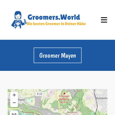
Groomer Mayen
+
−