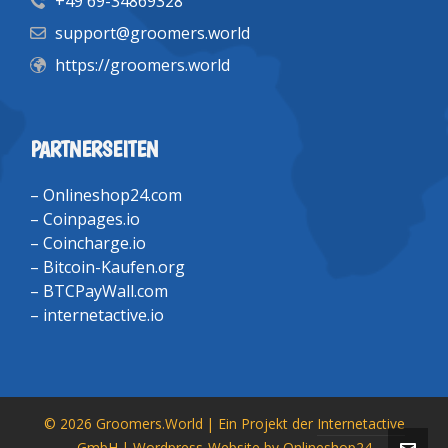
+49 69-34869328
support@groomers.world
https://groomers.world
PARTNERSEITEN
–
Onlineshop24.com
–
Coinpages.io
–
Coincharge.io
–
Bitcoin-Kaufen.org
–
BTCPayWall.com
–
internetactive.io
© 2026 Groomers.World | Ein Projekt der
Internetactive
GmbH
| Wordpress-Website by
Onlineshop24