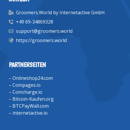
Groomers.World by Internetactive GmbH
+49 69-34869328
support@groomers.world
https://groomers.world
PARTNERSEITEN
–
Onlineshop24.com
–
Coinpages.io
–
Coincharge.io
–
Bitcoin-Kaufen.org
–
BTCPayWall.com
–
internetactive.io