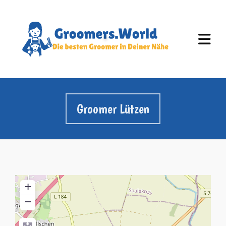
Groomer Lützen
+
−