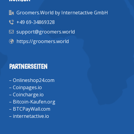
Groomers.World by Internetactive GmbH
+49 69-34869328
support@groomers.world
https://groomers.world
PARTNERSEITEN
–
Onlineshop24.com
–
Coinpages.io
–
Coincharge.io
–
Bitcoin-Kaufen.org
–
BTCPayWall.com
–
internetactive.io