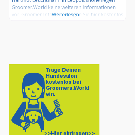
Groomer.World keine weiteren Informationen
vor. Groomer Info: Hinterlegen Sie hier kostenlos
Weiterlesen …
Ihre Sprechzeiten, Leistungen und weitere Infos
– jetzt kostenlos anmelden! Sind Sie Kunde dieses
Hundesalons? Dann teilen Sie Ihre Erfahrungen
über die Kommentarfunktion unten mit anderen
Hundebesitzer/innen!