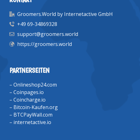
Groomers.World by Internetactive GmbH
+49 69-34869328
support@groomers.world
https://groomers.world
PARTNERSEITEN
–
Onlineshop24.com
–
Coinpages.io
–
Coincharge.io
–
Bitcoin-Kaufen.org
–
BTCPayWall.com
–
internetactive.io