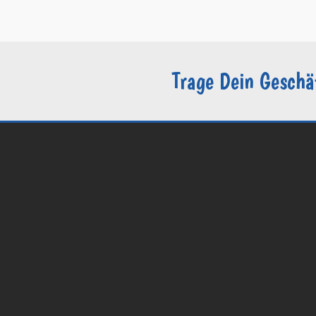
–
Sie sind Groomer?
Trage Dein Geschä
© 2026 Groomers