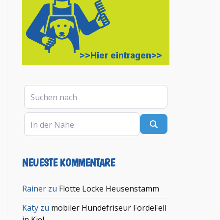
Suchen nach
In der Nähe
Suchen
NEUESTE KOMMENTARE
en
Rainer
zu
Flotte Locke Heusenstamm
Katy
zu
mobiler Hundefriseur FördeFell
in Kiel