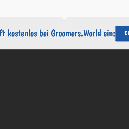
ft kostenlos bei Groomers.World ein:
E
.World | Ein Projekt der
Internetactive GmbH
| Wordpress-Website