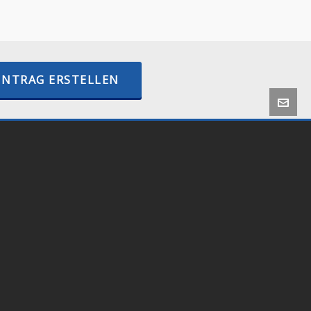
–
internetactive.io
INTRAG ERSTELLEN
 by
Onlineshop24