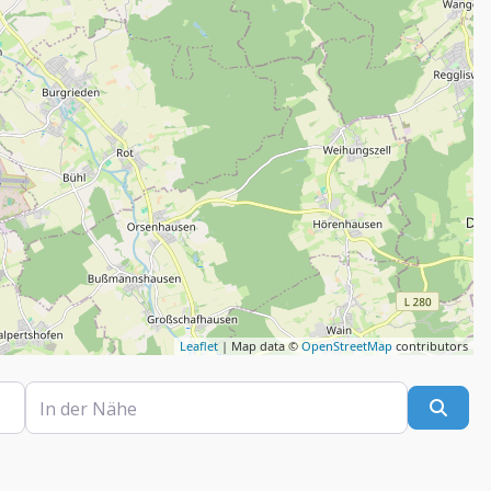
Leaflet
| Map data ©
OpenStreetMap
contributors
In der Nähe
Such