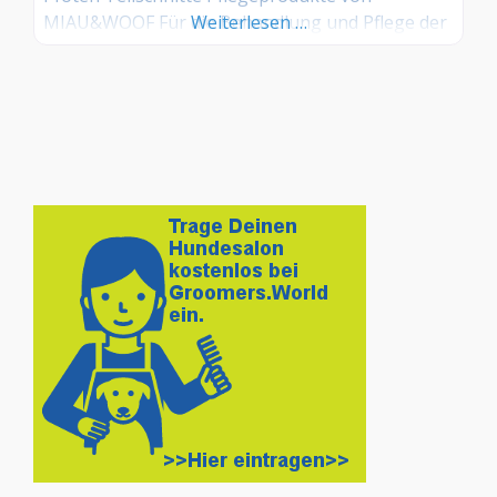
MIAU&WOOF Für die Behandlung und Pflege der
Weiterlesen …
Hunde verwende ich ausschließlich qualitativ
hochwertige Markenprodukte der Firma
MIAU&WOOF. MIAU&WOOF bietet
anspruchsvollen Hunde- und Katzenhaltern
hochwertigste Pflegeprodukte, die speziell für
eine optimale Fellpflege für Rassehunde,
Mischlinge und Katzen entwickelt wurden. Ob
Kämmbarkeit, Hautfeuchtigkeit,