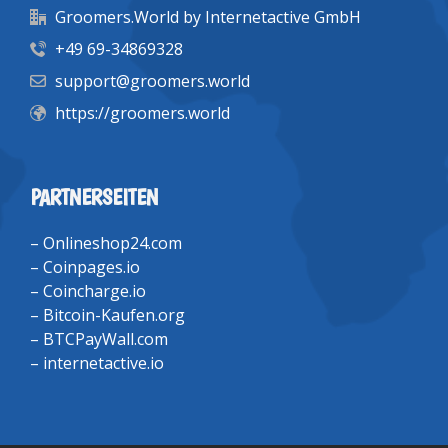
Groomers.World by Internetactive GmbH
+49 69-34869328
support@groomers.world
https://groomers.world
PARTNERSEITEN
–
Onlineshop24.com
–
Coinpages.io
–
Coincharge.io
–
Bitcoin-Kaufen.org
–
BTCPayWall.com
–
internetactive.io