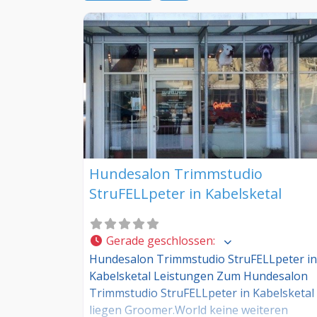
Hundesalon Trimmstudio
StruFELLpeter in Kabelsketal
Gerade geschlossen
:
Hundesalon Trimmstudio StruFELLpeter in
Kabelsketal Leistungen Zum Hundesalon
Trimmstudio StruFELLpeter in Kabelsketal
liegen Groomer.World keine weiteren