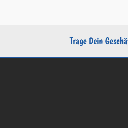
–
Datenschutzerklärung / DSGVO
–
Sie sind Groomer?
Trage Dein Geschä
© 2026 Groomers