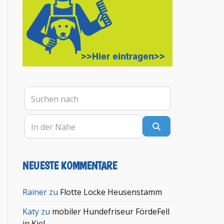
Suchen nach
In der Nähe
Suchen
NEUESTE KOMMENTARE
en
Rainer
zu
Flotte Locke Heusenstamm
Katy
zu
mobiler Hundefriseur FördeFell
in Kiel