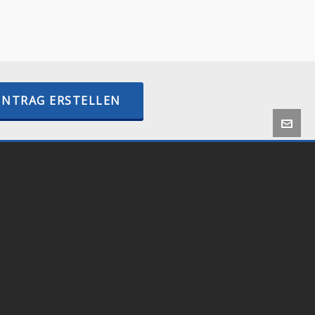
–
BTCPayWall.com
–
internetactive.io
INTRAG ERSTELLEN
 by
Onlineshop24