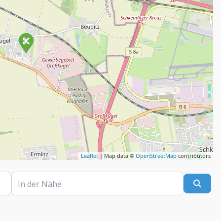
Leaflet
| Map data ©
OpenStreetMap
contributors
In der Nähe
Such