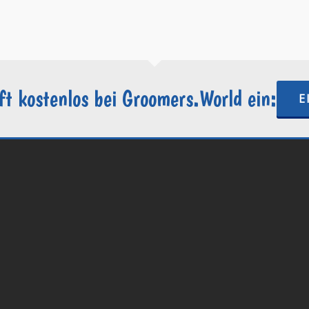
https://groomers.world
ft kostenlos bei Groomers.World ein:
E
.World | Ein Projekt der
Internetactive GmbH
| Wordpress-Website