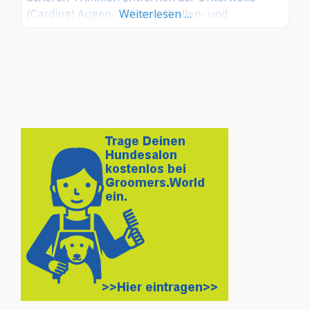
(Carding) Augen-, Ohren-, Krallen- und
Weiterlesen …
Ballenpflege Entfilzen