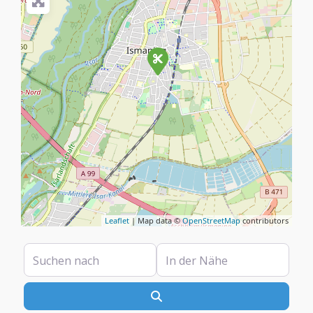
Leaflet
| Map data ©
OpenStreetMap
contributors
Suchen nach
In der Nähe
Suchen