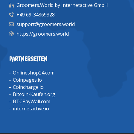
Groomers.World by Internetactive GmbH
+49 69-34869328
support@groomers.world
https://groomers.world
PARTNERSEITEN
–
Onlineshop24.com
–
Coinpages.io
–
Coincharge.io
–
Bitcoin-Kaufen.org
–
BTCPayWall.com
–
internetactive.io