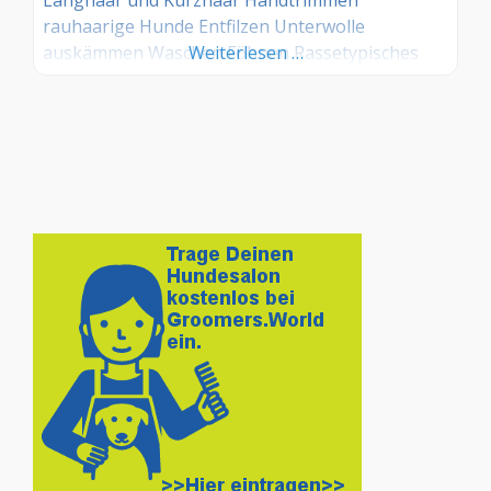
rauhaarige Hunde Entfilzen Unterwolle
auskämmen Waschen Föhnen Rassetypisches
Weiterlesen …
scheren und schneiden/effilieren Individuelles
scheren und schneiden/effilieren Salon- Training
Beratung Zahnpflege Ohrenpflege
Augenreinigung/-pflege Krallen schneiden
Zecken entfernen