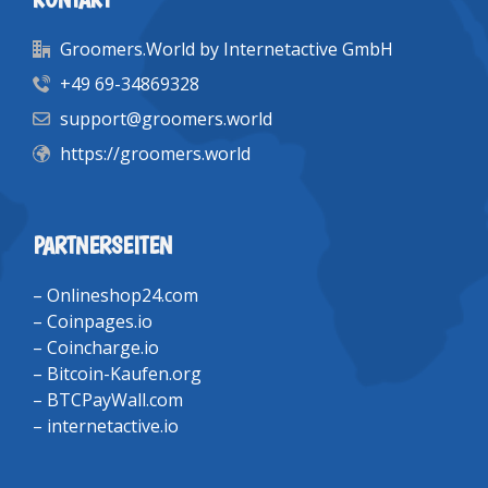
Groomers.World by Internetactive GmbH
+49 69-34869328
support@groomers.world
https://groomers.world
PARTNERSEITEN
–
Onlineshop24.com
–
Coinpages.io
–
Coincharge.io
–
Bitcoin-Kaufen.org
–
BTCPayWall.com
–
internetactive.io