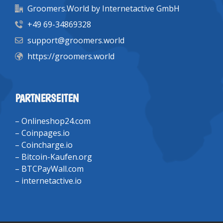
Groomers.World by Internetactive GmbH
+49 69-34869328
support@groomers.world
https://groomers.world
PARTNERSEITEN
–
Onlineshop24.com
–
Coinpages.io
–
Coincharge.io
–
Bitcoin-Kaufen.org
–
BTCPayWall.com
–
internetactive.io