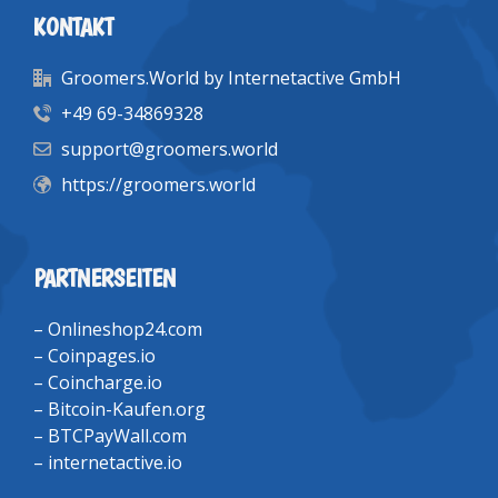
KONTAKT
Groomers.World by Internetactive GmbH
+49 69-34869328
support@groomers.world
https://groomers.world
PARTNERSEITEN
–
Onlineshop24.com
–
Coinpages.io
–
Coincharge.io
–
Bitcoin-Kaufen.org
–
BTCPayWall.com
–
internetactive.io