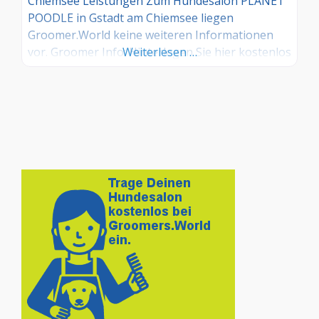
Chiemsee Leistungen Zum Hundesalon PLANET
POODLE in Gstadt am Chiemsee liegen
Groomer.World keine weiteren Informationen
vor. Groomer Info: Hinterlegen Sie hier kostenlos
Weiterlesen …
Ihre Sprechzeiten, Leistungen und weitere Infos
– jetzt kostenlos anmelden! Sind Sie Kunde dieses
Hundesalons? Dann teilen Sie Ihre Erfahrungen
über die Kommentarfunktion unten mit anderen
Hundebesitzer/innen!