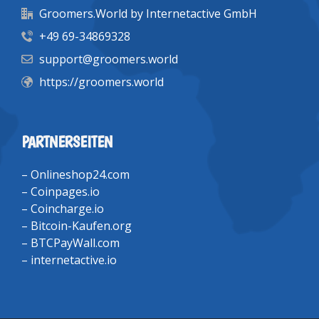
Groomers.World by Internetactive GmbH
+49 69-34869328
support@groomers.world
https://groomers.world
PARTNERSEITEN
–
Onlineshop24.com
–
Coinpages.io
–
Coincharge.io
–
Bitcoin-Kaufen.org
–
BTCPayWall.com
–
internetactive.io