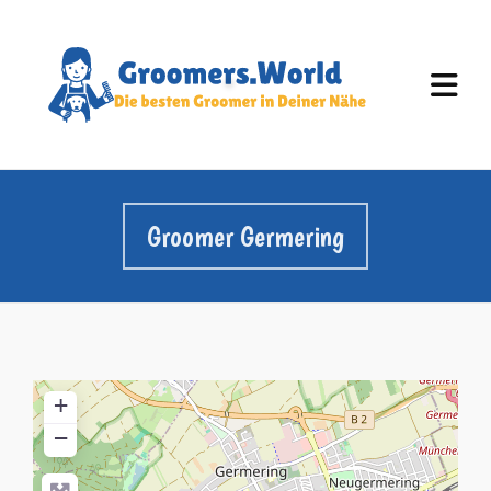
Groomer Germering
+
−