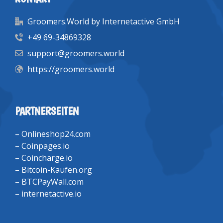
Groomers.World by Internetactive GmbH
+49 69-34869328
support@groomers.world
https://groomers.world
PARTNERSEITEN
–
Onlineshop24.com
–
Coinpages.io
–
Coincharge.io
–
Bitcoin-Kaufen.org
–
BTCPayWall.com
–
internetactive.io