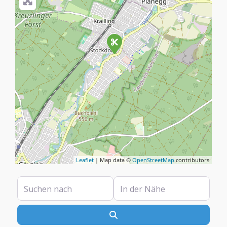
Leaflet
| Map data ©
OpenStreetMap
contributors
Suchen nach
In der Nähe
Suchen