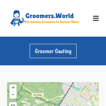
Groomer Gauting
+
−