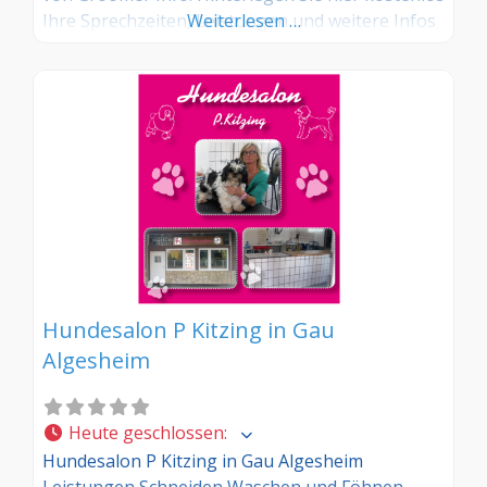
Ihre Sprechzeiten, Leistungen und weitere Infos
Weiterlesen …
– jetzt kostenlos anmelden! Sind Sie Kunde dieses
Hundesalons? Dann teilen Sie Ihre Erfahrungen
über die Kommentarfunktion unten mit anderen
Hundebesitzer/innen!
Hundesalon P Kitzing in Gau
Algesheim
Heute geschlossen
:
Hundesalon P Kitzing in Gau Algesheim
Leistungen Schneiden Waschen und Föhnen