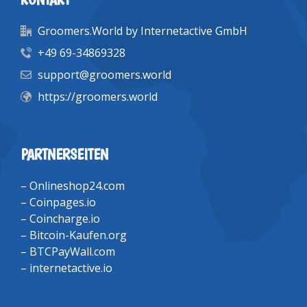
Groomers.World by Internetactive GmbH
+49 69-34869328
support@groomers.world
https://groomers.world
PARTNERSEITEN
–
Onlineshop24.com
–
Coinpages.io
–
Coincharge.io
–
Bitcoin-Kaufen.org
–
BTCPayWall.com
–
internetactive.io