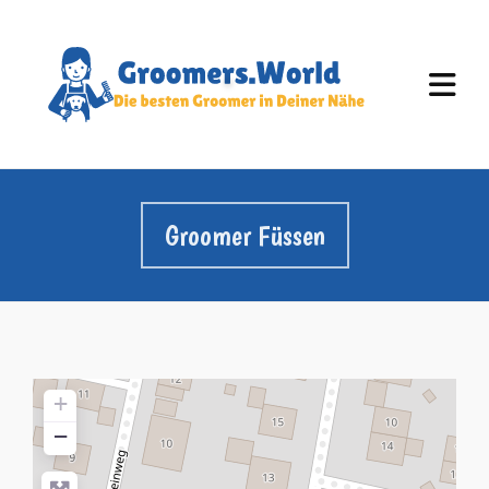
Groomer Füssen
+
−