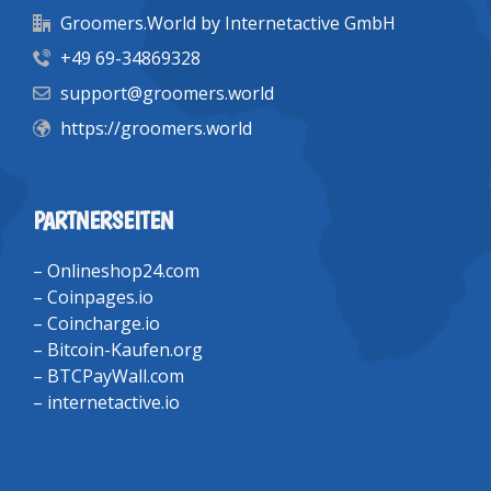
Groomers.World by Internetactive GmbH
+49 69-34869328
support@groomers.world
https://groomers.world
PARTNERSEITEN
–
Onlineshop24.com
–
Coinpages.io
–
Coincharge.io
–
Bitcoin-Kaufen.org
–
BTCPayWall.com
–
internetactive.io