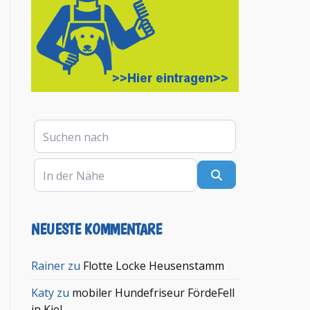
Suchen nach
In der Nähe
Suchen
NEUESTE KOMMENTARE
en
Rainer
zu
Flotte Locke Heusenstamm
Katy
zu
mobiler Hundefriseur FördeFell
in Kiel