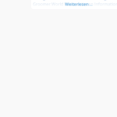
Groomer.World keine weiteren Informatio
Weiterlesen …
vor. Groomer Info: Hinterlegen Sie hier
kostenlos Ihre Sprechzeiten, Leistungen u
weitere Infos – jetzt kostenlos anmelden! S
Sie Kunde dieses Hundesalons? Dann teile
Sie Ihre Erfahrungen über die
Kommentarfunktion unten mit anderen
Hundebesitzer/innen!
INFORMATIONEN
–
FAQ
–
Kontakt
–
Impressum