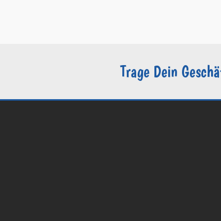
–
AGB
–
Datenschutzerklärung / DSGVO
–
Sie sind Groomer?
Trage Dein Geschä
© 2026 Groomers