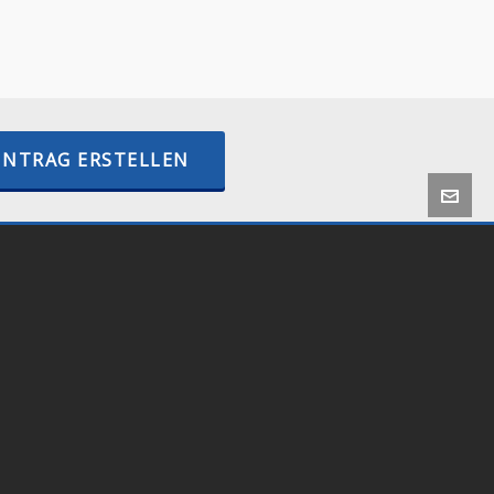
–
Bitcoin-Kaufen.org
–
BTCPayWall.com
–
internetactive.io
INTRAG ERSTELLEN
 by
Onlineshop24