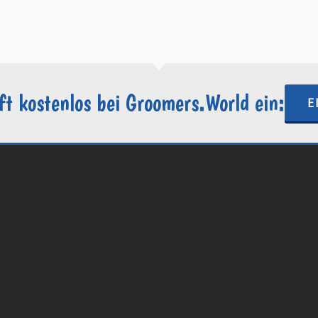
https://groomers.world
ft kostenlos bei Groomers.World ein:
E
.World | Ein Projekt der
Internetactive GmbH
| Wordpress-Website