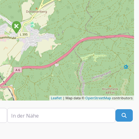
Leaflet
| Map data ©
OpenStreetMap
contributors
In der Nähe
Such