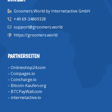
Groomers.World by Internetactive GmbH
+49 69-34869328
support@groomers.world
https://groomers.world
PARTNERSEITEN
–
Onlineshop24.com
–
Coinpages.io
–
Coincharge.io
–
Bitcoin-Kaufen.org
–
BTCPayWall.com
–
internetactive.io