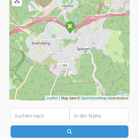
Leaflet
| Map data ©
OpenStreetMap
contributors
Suchen nach
In der Nähe
Suchen