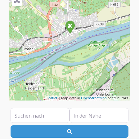
Leaflet
| Map data ©
OpenStreetMap
contributors
Suchen nach
In der Nähe
Suchen