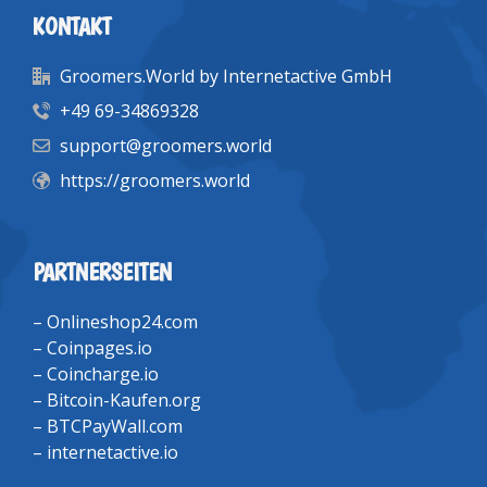
KONTAKT
Groomers.World by Internetactive GmbH
+49 69-34869328
support@groomers.world
https://groomers.world
PARTNERSEITEN
–
Onlineshop24.com
–
Coinpages.io
–
Coincharge.io
–
Bitcoin-Kaufen.org
–
BTCPayWall.com
–
internetactive.io