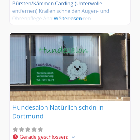
Bürsten/Kämmen Carding (Unterwolle
entfernen) Krallen schneiden Augen- und
Ohrenpflege Analdrüse entleeren
Weiterlesen …
Welpeneingewöhnung
Hundesalon Natürlich schön in
Dortmund
Gerade geschlossen
: