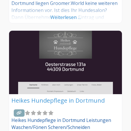
Dortmund liegen Groomer.World keine weiteren
Informationen vor. Ist dies Ihr Hundesalon?
Dann Übernehmen Sie diesen Eintrag und
Weiterlesen …
tragen Sie die entsprechenden Informationen
ein. Sind Sie Kunde in diesem Hundesalon, dann
teilen Sie uns Ihre Erfahrungen über die
Kommentarfunktion gerne mit.
Heikes Hundepflege in Dortmund
Heikes Hundepflege in Dortmund Leistungen
Waschen/Fönen Scheren/Schneiden