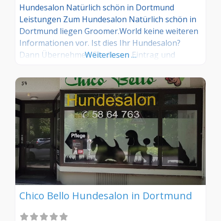
Hundesalon Natürlich schön in Dortmund
Leistungen Zum Hundesalon Natürlich schön in
Dortmund liegen Groomer.World keine weiteren
Informationen vor. Ist dies Ihr Hundesalon?
Dann Übernehmen Sie diesen Eintrag und
Weiterlesen …
tragen Sie die entsprechenden Informationen
ein. Sind Sie Kunde in diesem Hundesalon, dann
teilen Sie uns Ihre Erfahrungen über die
Kommentarfunktion gerne mit.
Chico Bello Hundesalon in Dortmund