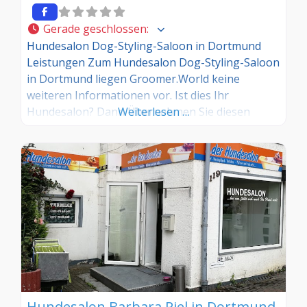
Gerade geschlossen
:
Hundesalon Dog-Styling-Saloon in Dortmund
Leistungen Zum Hundesalon Dog-Styling-Saloon
in Dortmund liegen Groomer.World keine
weiteren Informationen vor. Ist dies Ihr
Hundesalon? Dann Übernehmen Sie diesen
Weiterlesen …
Eintrag und tragen Sie die entsprechenden
Informationen ein. Sind Sie Kunde in diesem
Hundesalon, dann teilen Sie uns Ihre
Erfahrungen über die Kommentarfunktion gerne
mit.
Hundesalon Barbara Piel in Dortmund