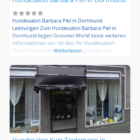
Hundesalon Barbara Piel in Dortmund
Leistungen Zum Hundesalon Barbara Piel in
Dortmund liegen Groomer.World keine weiteren
Informationen vor. Ist dies Ihr Hundesalon?
Dann Übernehmen Sie diesen Eintrag und
Weiterlesen …
tragen Sie die entsprechenden Informationen
ein. Sind Sie Kunde in diesem Hundesalon, dann
teilen Sie uns Ihre Erfahrungen über die
Kommentarfunktion gerne mit.
Hundesalon Kurt Tiedemann in