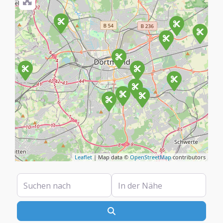
Leaflet
| Map data ©
OpenStreetMap
contributors
Suchen nach
In der Nähe
Suchen