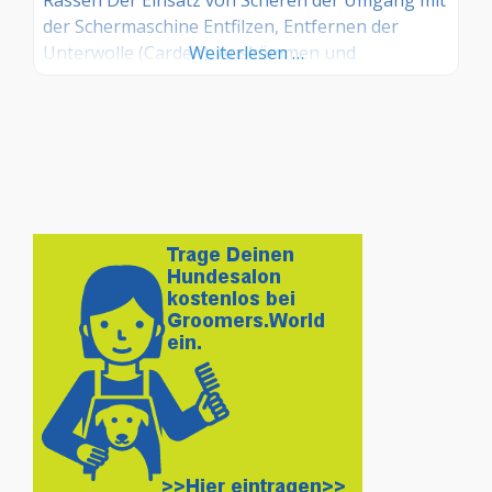
der Schermaschine Entfilzen, Entfernen der
Unterwolle (Carden), Auskämmen und
Weiterlesen …
fachgerechtes Bürsten den Einsatz des richtigen
Werkzeuges je nach Hunderasse und
Anwendung das professionelle Baden inkl.
fachmännischem Umgang beim Trocknen die
Fellpflege für Hunde mit den passenden
Pflegeprodukten die Augenpflege die