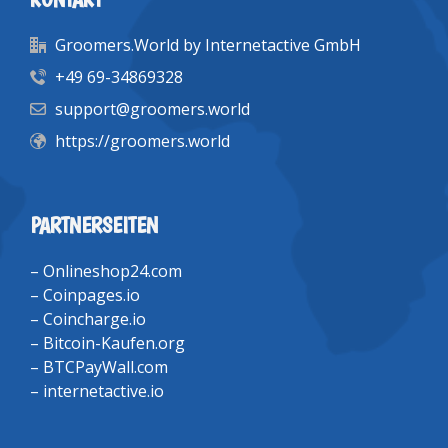
Groomers.World by Internetactive GmbH
+49 69-34869328
support@groomers.world
https://groomers.world
PARTNERSEITEN
–
Onlineshop24.com
–
Coinpages.io
–
Coincharge.io
–
Bitcoin-Kaufen.org
–
BTCPayWall.com
–
internetactive.io