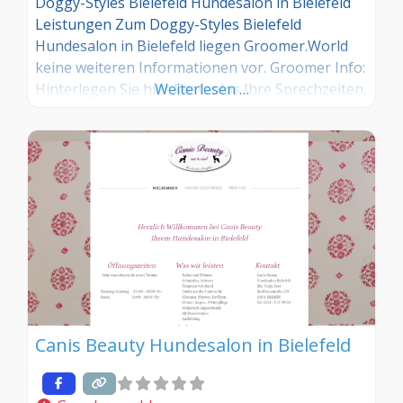
Doggy-Styles Bielefeld Hundesalon in Bielefeld
Leistungen Zum Doggy-Styles Bielefeld
Hundesalon in Bielefeld liegen Groomer.World
keine weiteren Informationen vor. Groomer Info:
Hinterlegen Sie hier kostenlos Ihre Sprechzeiten,
Weiterlesen …
Leistungen und weitere Infos – jetzt kostenlos
anmelden! Sind Sie Kunde dieses Hundesalons?
Dann teilen Sie Ihre Erfahrungen über die
Kommentarfunktion unten mit anderen
Hundebesitzer/innen!
Canis Beauty Hundesalon in Bielefeld