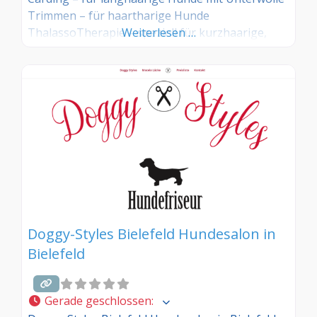
Trimmen – für haartharige Hunde
ThalassoTherapie – speziell für kurzhaarige,
Weiterlesen …
stark haarende Hunde Pfoten,- Krallen,- Augen-
und Ohrenpflege Zeckenentfernung
Wärmekabine Welpeneingewöhnung
Zahnsteinentfernung via Ultraschallzahnbürste
(ohne Narkose) Mobile Pflege Dogshop
Doggy-Styles Bielefeld Hundesalon in
Bielefeld
Gerade geschlossen
: