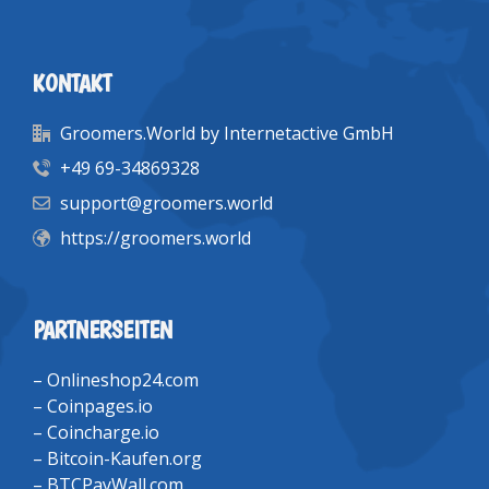
KONTAKT
Groomers.World by Internetactive GmbH
+49 69-34869328
support@groomers.world
https://groomers.world
PARTNERSEITEN
–
Onlineshop24.com
–
Coinpages.io
–
Coincharge.io
–
Bitcoin-Kaufen.org
–
BTCPayWall.com