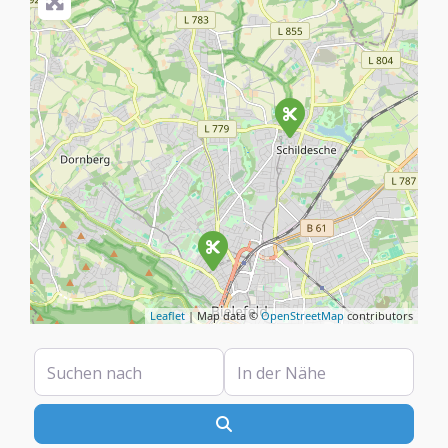
Leaflet
| Map data ©
OpenStreetMap
contributors
Suchen nach
In der Nähe
Suchen