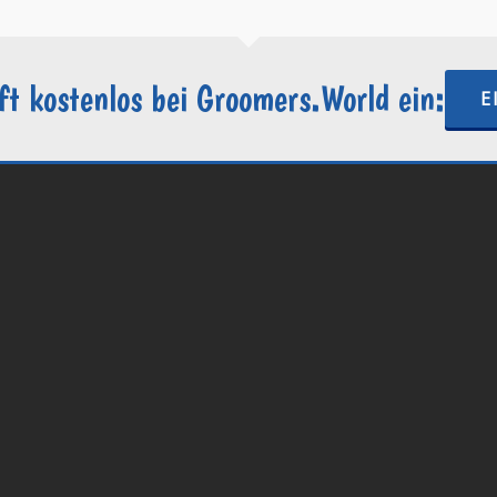
ft kostenlos bei Groomers.World ein:
E
.World | Ein Projekt der
Internetactive GmbH
| Wordpress-Website