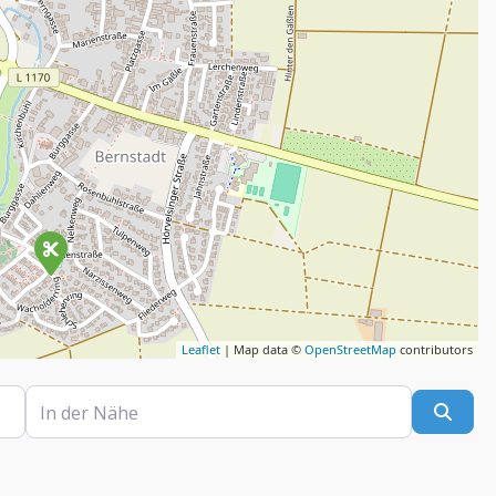
Leaflet
| Map data ©
OpenStreetMap
contributors
In der Nähe
Such