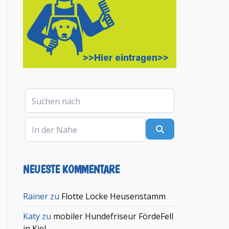
Suchen nach
In der Nähe
Suchen
NEUESTE KOMMENTARE
en
Rainer
zu
Flotte Locke Heusenstamm
Katy
zu
mobiler Hundefriseur FördeFell
in Kiel