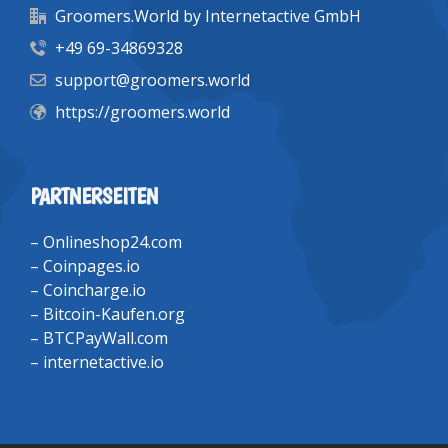
Groomers.World by Internetactive GmbH
+49 69-34869328
support@groomers.world
https://groomers.world
PARTNERSEITEN
–
Onlineshop24.com
–
Coinpages.io
–
Coincharge.io
–
Bitcoin-Kaufen.org
–
BTCPayWall.com
–
internetactive.io