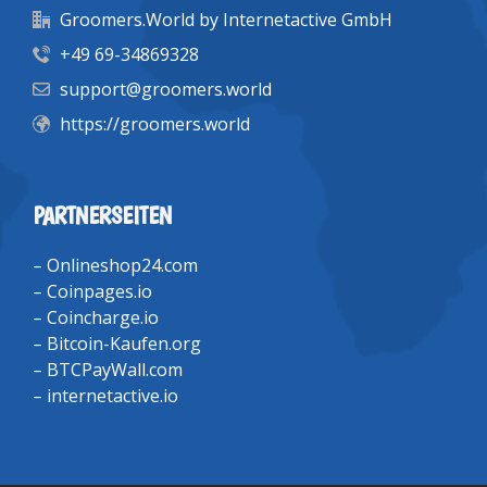
Groomers.World by Internetactive GmbH
+49 69-34869328
support@groomers.world
https://groomers.world
PARTNERSEITEN
–
Onlineshop24.com
–
Coinpages.io
–
Coincharge.io
–
Bitcoin-Kaufen.org
–
BTCPayWall.com
–
internetactive.io