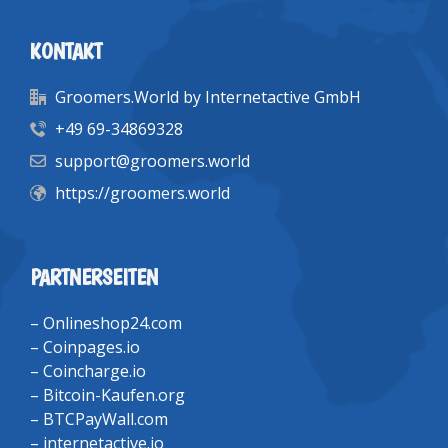
KONTAKT
Groomers.World by Internetactive GmbH
+49 69-34869328
support@groomers.world
https://groomers.world
PARTNERSEITEN
–
Onlineshop24.com
–
Coinpages.io
–
Coincharge.io
–
Bitcoin-Kaufen.org
–
BTCPayWall.com
–
internetactive.io