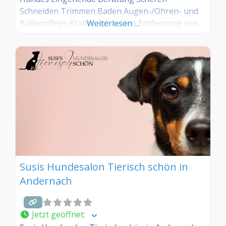
Schneiden Trimmen Baden Augen-/Ohren- und
Ballenpflege Krallen schneiden Entfernung von
Weiterlesen …
Zecken und Flöhe Entfilzen Carden Analdrüse
entleeren
Susis Hundesalon Tierisch schön in
Andernach
Jetzt geöffnet
: