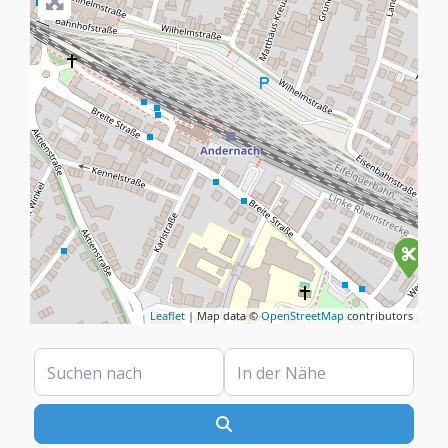
Leaflet
| Map data ©
OpenStreetMap
contributors
Suchen nach
In der Nähe
Suchen