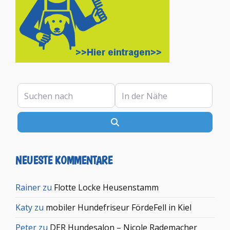
Suchen nach
In der Nähe
Suchen
NEUESTE KOMMENTARE
Rainer
zu
Flotte Locke Heusenstamm
Katy
zu
mobiler Hundefriseur FördeFell in Kiel
Peter
zu
DER Hundesalon – Nicole Rademacher