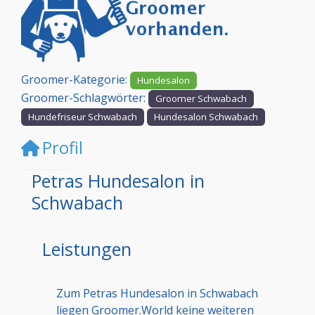
Vorheriges
Nächst
Groomer-Kategorie:
Hundesalon
Groomer-Schlagwörter:
Groomer Schwabach
Hundefriseur Schwabach
Hundesalon Schwabach
Profil
Petras Hundesalon in
Schwabach
Leistungen
Zum Petras Hundesalon in Schwabach
liegen Groomer.World keine weiteren